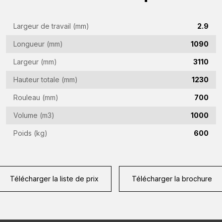
de
l'entreprise
Largeur de travail (mm)
2.9
Adresse
(Required)
e-
Longueur (mm)
1090
mail
Numéro
Largeur (mm)
3110
(Required)
de
Hauteur totale (mm)
1230
téléphone
Pays
Rouleau (mm)
700
(Required)
(Required)
Volume (m3)
1000
Lieu
Poids (kg)
600
de
résidence
Vraag
(Required)
(Required)
Télécharger la liste de prix
Télécharger la brochure
CAPTCHA