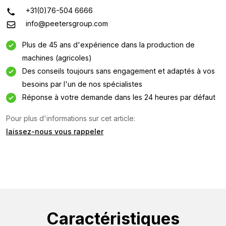
+31(0)76-504 6666
info@peetersgroup.com
Plus de 45 ans d'expérience dans la production de
machines (agricoles)
Des conseils toujours sans engagement et adaptés à vos
besoins par l'un de nos spécialistes
Réponse à votre demande dans les 24 heures par défaut
Pour plus d'informations sur cet article:
laissez-nous vous rappeler
Demande d'information
Intéressé par cette machine ? Contactez-nous via ce
formulaire.
Nom
(Required)
Caractéristiques
Nom