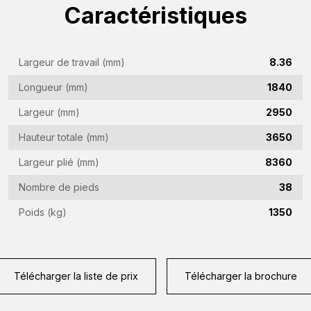
Caractéristiques
Nom
de
l'entreprise
Adresse
Largeur de travail (mm)
8.36
(Required)
e-
Longueur (mm)
1840
mail
Numéro
(Required)
Largeur (mm)
2950
de
téléphone
Hauteur totale (mm)
3650
Pays
(Required)
Largeur plié (mm)
8360
(Required)
Nombre de pieds
38
Lieu
de
Poids (kg)
1350
résidence
Vraag
(Required)
(Required)
Télécharger la liste de prix
Télécharger la brochure