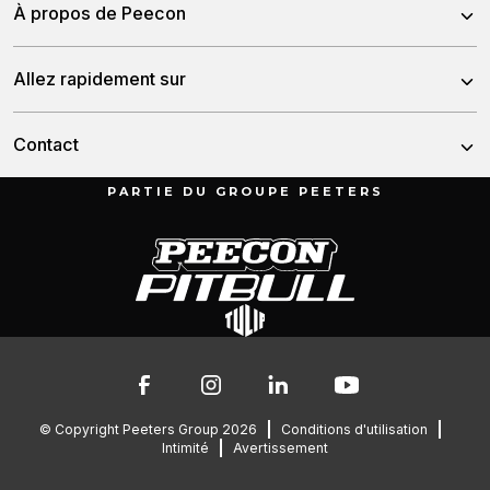
À propos de Peecon
Mélangeurs Autotractées
À propos de nous
Allez rapidement sur
Mélangeurs Stationnaires
Notre équipe
Tonneaux
Nouvelles
Contact
L’histoire
Dumper
Distributeurs
PARTIE DU GROUPE PEETERS
Munnikenheiweg 47
Service et téléchargements
4879 NE Etten-Leur
Depannage
Les Pays-Bas
Contact
Des pièces de rechange
076 – 504 6666
info@peetersgroup.com
© Copyright Peeters Group 2026
Conditions d'utilisation
Intimité
Avertissement