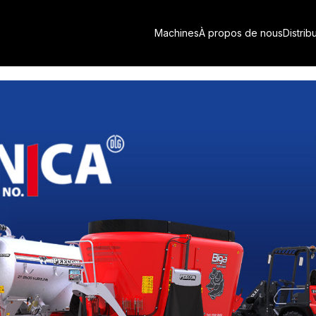
au salon Agritechnica 2025 !
Machines
À propos de nous
Distrib