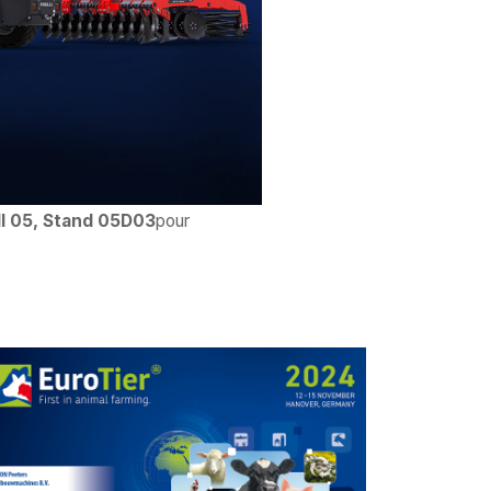
ll 05, Stand 05D03
pour