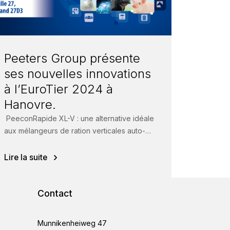
Peeters Group présente
ses nouvelles innovations
à l’EuroTier 2024 à
Hanovre.
PeeconRapide XL-V : une alternative idéale
aux mélangeurs de ration verticales auto-
portés Le Peecon Rapide XL-V est un
système très fiable...
Lire la suite
Contact
Munnikenheiweg 47