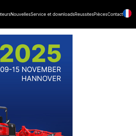
uteurs
Nouvelles
Service et downloads
Reussites
Pièces
Contact