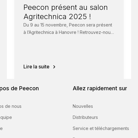
Peecon présent au salon
Agritechnica 2025 !
Du 9 au 15 novembre, Peecon sera présent
à l’Agritechnica à Hanovre ! Retrouvez-nous
dans le Hall 05, Stand 05D03pour
découvrir...
Lire la suite
pos de Peecon
Allez rapidement sur
os de nous
Nouvelles
équipe
Distributeurs
re
Service et téléchargements