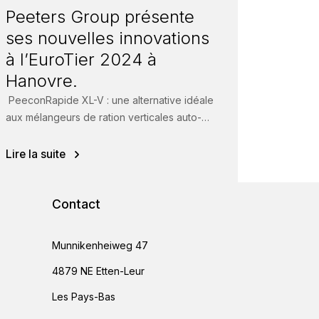
Peeters Group présente
ses nouvelles innovations
à l’EuroTier 2024 à
Hanovre.
PeeconRapide XL-V : une alternative idéale
aux mélangeurs de ration verticales auto-
portés Le Peecon Rapide XL-V est un
système très fiable...
Lire la suite
Contact
Munnikenheiweg 47
4879 NE Etten-Leur
Les Pays-Bas