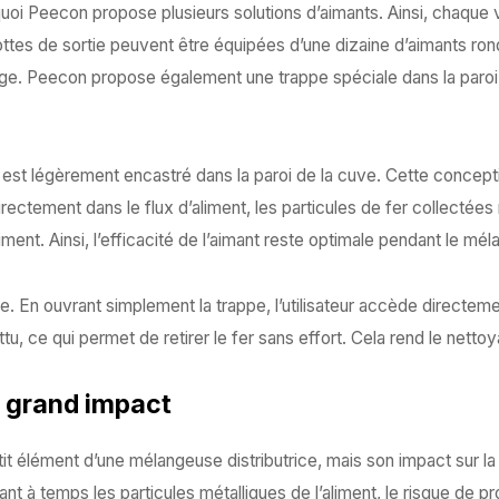
urquoi Peecon propose plusieurs solutions d’aimants. Ainsi, chaque
lottes de sortie peuvent être équipées d’une dizaine d’aimants ron
age. Peecon propose également une trappe spéciale dans la paroi d
ale est légèrement encastré dans la paroi de la cuve. Cette concep
ctement dans le flux d’aliment, les particules de fer collectées
ent. Ainsi, l’efficacité de l’aimant reste optimale pendant le mél
le. En ouvrant simplement la trappe, l’utilisateur accède directem
tu, ce qui permet de retirer le fer sans effort. Cela rend le nettoy
, grand impact
it élément d’une mélangeuse distributrice, mais son impact sur la 
irant à temps les particules métalliques de l’aliment, le risque de 