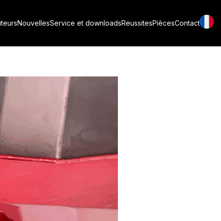
grâce à la
uteurs
Nouvelles
Service et downloads
Reussites
Pièces
Contact