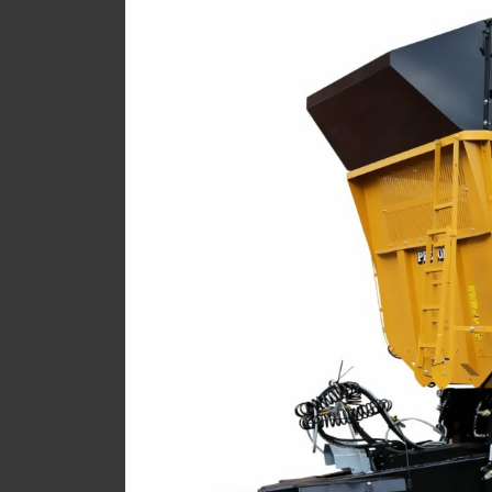
W
(V
V
(V
C