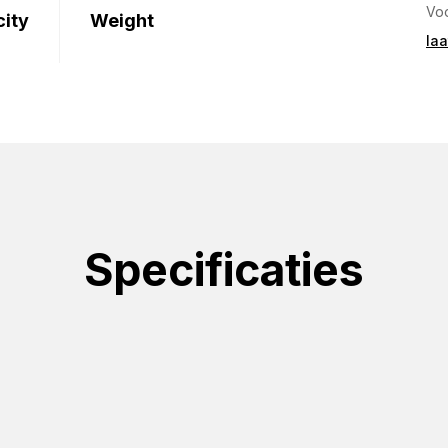
Voo
ity
Weight
laa
Specificaties