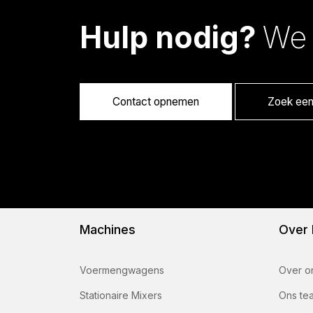
Hulp nodig?
We 
Contact opnemen
Zoek een 
Machines
Over
Voermengwagens
Over o
Stationaire Mixers
Ons te