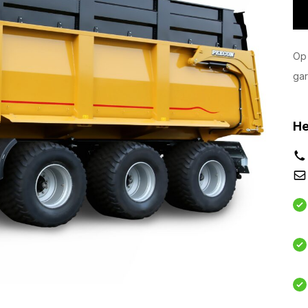
Op 
gar
He