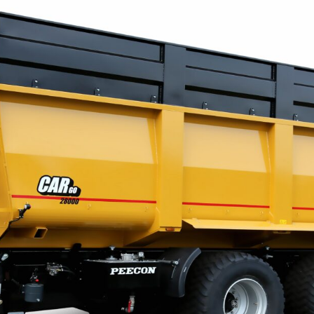
oonplaats
ereist)
raag
ereist)
APTCHA