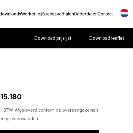
 downloads
Werken bij
Succesverhalen
Onderdelen
Contact
Download prijslijst
Download leaflet
 15.180
cl. BTW. Afgeleverd conform de overeengekomen
eringsvoorwaarden.