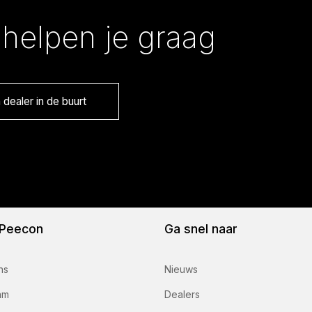
helpen je graag
dealer in de buurt
 Peecon
Ga snel naar
ns
Nieuws
am
Dealers