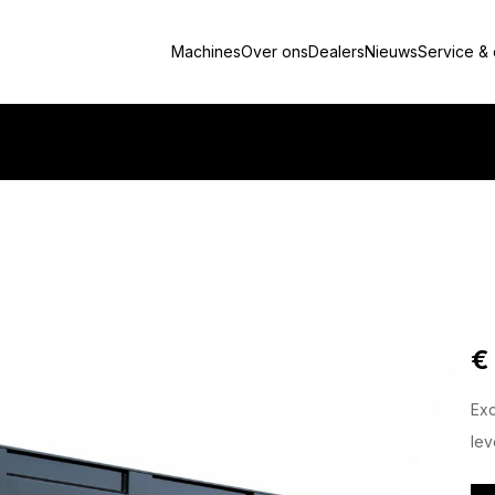
Machines
Over ons
Dealers
Nieuws
Service &
€
Ex
lev