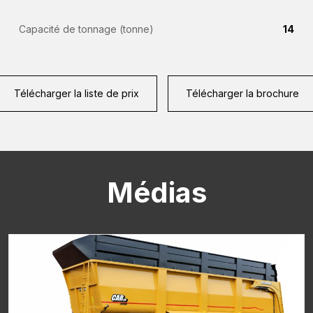
Numéro
(Required)
de
Capacité de tonnage (tonne)
14
téléphone
Pays
(Required)
(Required)
Télécharger la liste de prix
Télécharger la brochure
Lieu
de
résidence
Vraag
(Required)
(Required)
Médias
CAPTCHA