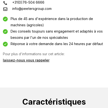
+31(0)76-504 6666
info@peetersgroup.com
Plus de 45 ans d'expérience dans la production de
machines (agricoles)
Des conseils toujours sans engagement et adaptés à vos
Demande d'information
besoins par l'un de nos spécialistes
Réponse à votre demande dans les 24 heures par défaut
Intéressé par cette machine ? Contactez-nous via ce
formulaire.
Pour plus d'informations sur cet article:
laissez-nous vous rappeler
Nom
(Required)
Nom
de
l'entreprise
Adresse
(Required)
Caractéristiques
e-
mail