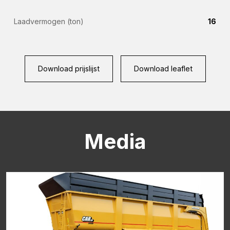
Land
Laadvermogen (ton)
16
(Vereist)
Woonplaats
(Vereist)
Download prijslijst
Download leaflet
Vraag
(Vereist)
Media
CAPTCHA