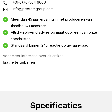
+31(0)76-504 6666
info@peetersgroup.com
Meer dan 45 jaar ervaring in het produceren van
Informatie aanvragen
(landbouw) machines
Altijd vrijblijvend advies op maat door een van onze
Geïnteresseerd in deze machine? Neem contact op
specialisten
via dit formulier.
Standaard binnen 24u reactie op uw aanvraag
Naam
Voor meer informatie over dit artikel:
(Vereist)
laat je terugbellen
Bedrijfsnaam
(Vereist)
E-
mailadres
(Vereist)
Telefoon
Specificaties
(Vereist)