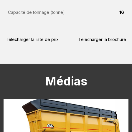
Numéro
(Required)
de
Capacité de tonnage (tonne)
16
téléphone
Pays
(Required)
(Required)
Télécharger la liste de prix
Télécharger la brochure
Lieu
de
résidence
Vraag
(Required)
(Required)
Médias
CAPTCHA