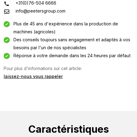
+31(0)76-504 6666
info@peetersgroup.com
Plus de 45 ans d'expérience dans la production de
machines (agricoles)
Des conseils toujours sans engagement et adaptés à vos
Demande d'information
besoins par l'un de nos spécialistes
Réponse à votre demande dans les 24 heures par défaut
Intéressé par cette machine ? Contactez-nous via ce
formulaire.
Pour plus d'informations sur cet article:
laissez-nous vous rappeler
Nom
(Required)
Nom
de
l'entreprise
Adresse
(Required)
Caractéristiques
e-
mail