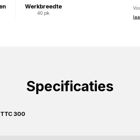
en
Werkbreedte
Voo
40 pk
laa
Specificaties
r TTC 300