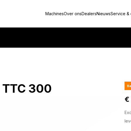
Machines
Over ons
Dealers
Nieuws
Service &
or TTC 300
Be
€
Ex
lev