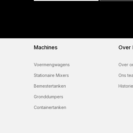
Machines
Over
Voermengwagens
Over o
Stationaire Mixers
Ons te
Bemestertanken
Histori
Gronddumpers
Containertanken