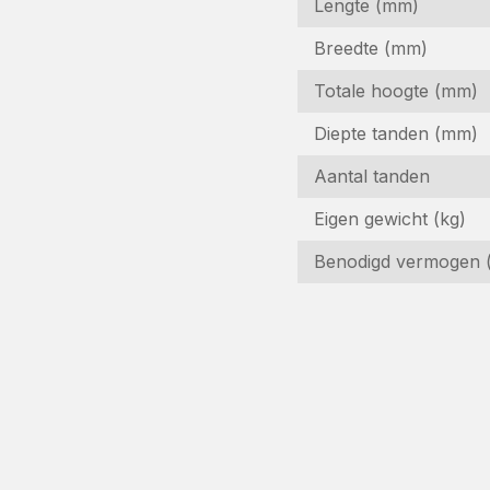
Lengte (mm)
Breedte (mm)
Totale hoogte (mm)
Diepte tanden (mm)
Aantal tanden
I
Eigen gewicht (kg)
Benodigd vermogen 
Ge
N
(V
B
(V
E-
m