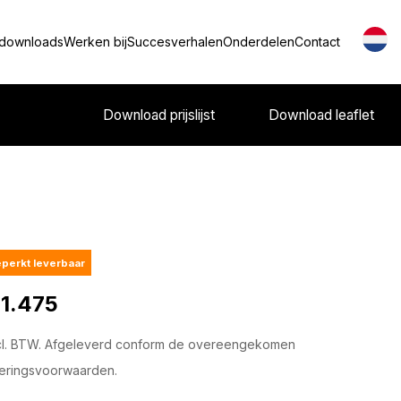
 downloads
Werken bij
Succesverhalen
Onderdelen
Contact
Download prijslijst
Download leaflet
perkt leverbaar
 1.475
cl. BTW. Afgeleverd conform de overeengekomen
eringsvoorwaarden.