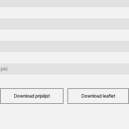
nformatie aanvragen
(pk)
ïnteresseerd in deze machine? Neem contact op via dit formulie
aam
ereist)
Download prijslijst
Download leaflet
edrijfsnaam
ereist)
ailadres