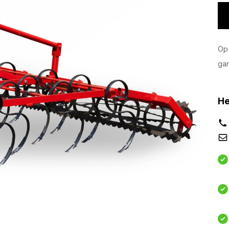
Op 
gar
He