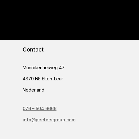
Contact
Munnikenheiweg 47
4879 NE Etten-Leur
Nederland
076 – 504 6666
info@peetersgroup.com