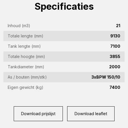
Specificaties
E-
mailadres
(Vereist)
Telefoon
Inhoud (m3)
21
(Vereist)
Totale lengte (mm)
9130
Land
Tank lengte (mm)
7100
(Vereist)
Totale hoogte (mm)
3855
Woonplaats
Tankdiameter (mm)
2000
(Vereist)
As / bouten (mm/stk)
3xBPW 150/10
Vraag
Eigen gewicht (kg)
7400
(Vereist)
Download prijslijst
Download leaflet
CAPTCHA