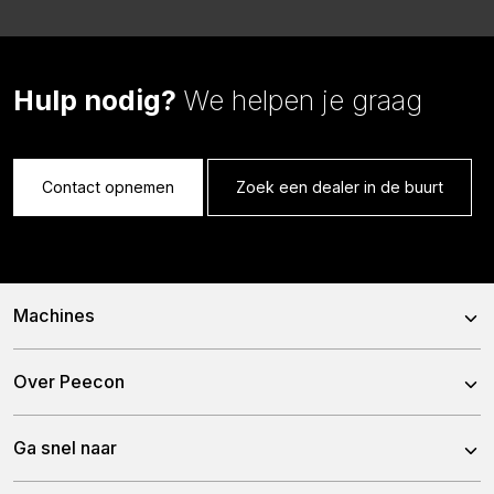
Hulp nodig?
We helpen je graag
Contact opnemen
Zoek een dealer in de buurt
Machines
Voermengwagens
Over Peecon
Stationaire Mixers
Over ons
Ga snel naar
Bemestertanken
Ons team
Gronddumpers