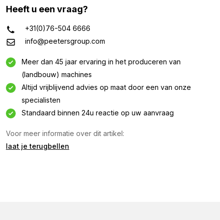
Heeft u een vraag?
+31(0)76-504 6666
info@peetersgroup.com
Meer dan 45 jaar ervaring in het produceren van
(landbouw) machines
Altijd vrijblijvend advies op maat door een van onze
specialisten
Informatie aanvragen
Standaard binnen 24u reactie op uw aanvraag
Voor meer informatie over dit artikel:
Geïnteresseerd in deze machine? Neem contact op
laat je terugbellen
via dit formulier.
Naam
(Vereist)
Bedrijfsnaam
(Vereist)