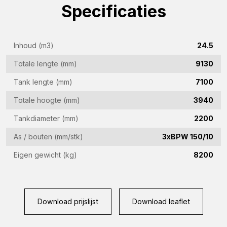
Specificaties
E-
mailadres
(Vereist)
Telefoon
Inhoud (m3)
24.5
(Vereist)
Totale lengte (mm)
9130
Land
Tank lengte (mm)
7100
(Vereist)
Totale hoogte (mm)
3940
Woonplaats
Tankdiameter (mm)
2200
(Vereist)
As / bouten (mm/stk)
3xBPW 150/10
Vraag
Eigen gewicht (kg)
8200
(Vereist)
Download prijslijst
Download leaflet
CAPTCHA