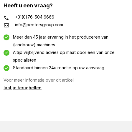
Heeft u een vraag?
+31(0)76-504 6666
info@peetersgroup.com
Meer dan 45 jaar ervaring in het produceren van
(landbouw) machines
Altijd vrijblijvend advies op maat door een van onze
specialisten
Informatie aanvragen
Standaard binnen 24u reactie op uw aanvraag
Voor meer informatie over dit artikel:
Geïnteresseerd in deze machine? Neem contact op
laat je terugbellen
via dit formulier.
Naam
(Vereist)
Bedrijfsnaam
(Vereist)