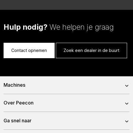
Hulp nodig?
We helpen je graag
Contact opnemen
Zoek een dealer in de buurt
Machines
Voermengwagens
Over Peecon
Stationaire Mixers
Over ons
Ga snel naar
Bemestertanken
Ons team
Gronddumpers