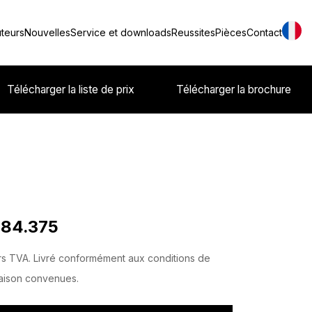
uteurs
Nouvelles
Service et downloads
Reussites
Pièces
Contact
Télécharger la liste de prix
Télécharger la brochure
 84.375
s TVA. Livré conformément aux conditions de
raison convenues.