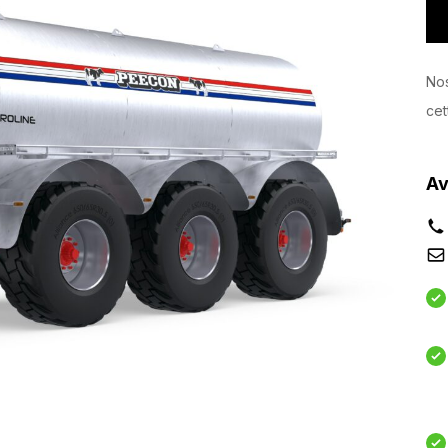
Nos
cet
Av