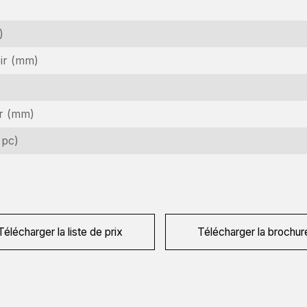
)
ir (mm)
ir (mm)
emande d'information
 pc)
téressé par cette machine ? Contactez-nous via ce formulaire.
om
equired)
Télécharger la liste de prix
Télécharger la brochur
om
e
entreprise
dresse
equired)