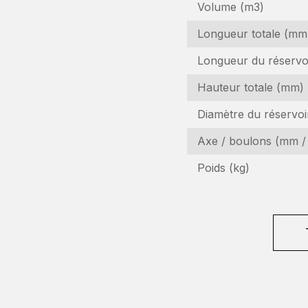
Volume (m3)
Longueur totale (mm
Longueur du réservo
Hauteur totale (mm)
Diamètre du réservo
D
Axe / boulons (mm /
Poids (kg)
In
N
(R
N
d
l'
A
(R
e-