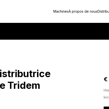
Machines
À propos de nous
Distrib
istributrice
€
e Tridem
Hor
liv