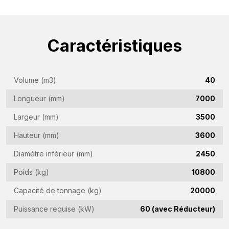
Nom
(Required)
Nom
Caractéristiques
de
l'entreprise
Adresse
(Required)
e-
Volume (m3)
40
mail
Longueur (mm)
7000
Numéro
(Required)
de
Largeur (mm)
3500
téléphone
Pays
Hauteur (mm)
3600
(Required)
(Required)
Diamètre inférieur (mm)
2450
Lieu
Poids (kg)
10800
de
Capacité de tonnage (kg)
20000
résidence
Vraag
(Required)
Puissance requise (kW)
60 (avec Réducteur)
(Required)