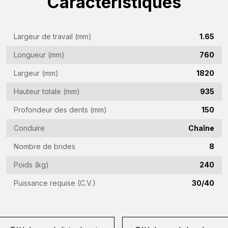
Caractéristiques
(Required)
Nom
de
Largeur de travail (mm)
1.65
l'entreprise
Adresse
Longueur (mm)
760
(Required)
e-
Largeur (mm)
1820
mail
Numéro
Hauteur totale (mm)
935
(Required)
de
Profondeur des dents (mm)
150
téléphone
Pays
(Required)
Conduire
Chaîne
(Required)
Nombre de brides
8
Lieu
Poids (kg)
240
de
résidence
Puissance requise (C.V.)
30/40
Vraag
(Required)
(Required)