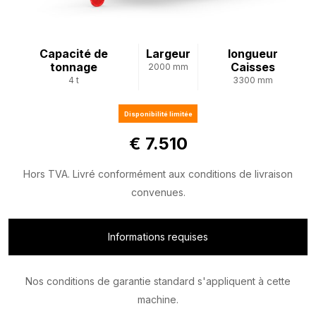
Capacité de
Largeur
longueur
tonnage
Caisses
2000 mm
4 t
3300 mm
Disponibilité limitée
€ 7.510
Hors TVA. Livré conformément aux conditions de livraison
convenues.
Informations requises
Nos conditions de garantie standard s'appliquent à cette
machine.