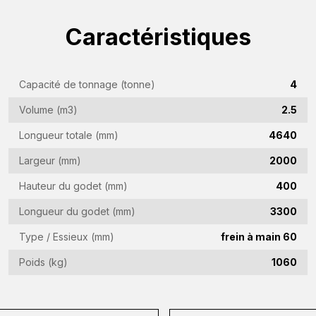
(Required)
Caractéristiques
Nom
de
l'entreprise
Adresse
Capacité de tonnage (tonne)
4
(Required)
e-
Volume (m3)
2.5
mail
Numéro
(Required)
Longueur totale (mm)
4640
de
téléphone
Largeur (mm)
2000
Pays
(Required)
Hauteur du godet (mm)
400
(Required)
Longueur du godet (mm)
3300
Lieu
de
Type / Essieux (mm)
frein à main 60
résidence
Vraag
Poids (kg)
1060
(Required)
(Required)