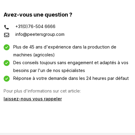
Avez-vous une question ?
+31(0)76-504 6666
info@peetersgroup.com
Plus de 45 ans d'expérience dans la production de
machines (agricoles)
Des conseils toujours sans engagement et adaptés à vos
besoins par l'un de nos spécialistes
Réponse à votre demande dans les 24 heures par défaut
Pour plus d'informations sur cet article:
Demande d'information
laissez-nous vous rappeler
Intéressé par cette machine ? Contactez-nous via ce
formulaire.
Nom