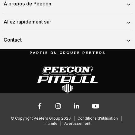
À propos de Peecon
Mélangeurs Autotractées
À propos de nous
Allez rapidement sur
Mélangeurs Stationnaires
Notre équipe
Tonneaux
Nouvelles
Contact
L’histoire
Dumper
Distributeurs
PARTIE DU GROUPE PEETERS
Munnikenheiweg 47
Service et téléchargements
4879 NE Etten-Leur
Depannage
Les Pays-Bas
Contact
Des pièces de rechange
076 – 504 6666
info@peetersgroup.com
© Copyright Peeters Group 2026
Conditions d'utilisation
Intimité
Avertissement