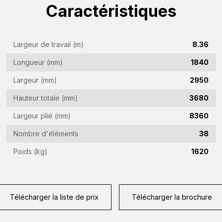
Caractéristiques
Nom
de
l'entreprise
Adresse
Largeur de travail (m)
8.36
(Required)
e-
Longueur (mm)
1840
mail
Numéro
(Required)
Largeur (mm)
2950
de
téléphone
Hauteur totale (mm)
3680
Pays
(Required)
Largeur plié (mm)
8360
(Required)
Nombre d'éléments
38
Lieu
de
Poids (kg)
1620
résidence
Vraag
(Required)
(Required)
Télécharger la liste de prix
Télécharger la brochure