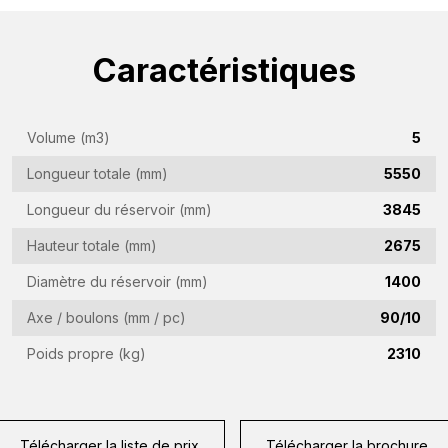
Nom
Caractéristiques
de
l'entreprise
Adresse
(Required)
e-
Volume (m3)
5
mail
Numéro
Longueur totale (mm)
5550
(Required)
de
Longueur du réservoir (mm)
3845
téléphone
Pays
Hauteur totale (mm)
2675
(Required)
(Required)
Diamètre du réservoir (mm)
1400
Lieu
Axe / boulons (mm / pc)
90/10
de
résidence
Poids propre (kg)
2310
Vraag
(Required)
(Required)
Télécharger la liste de prix
Télécharger la brochure