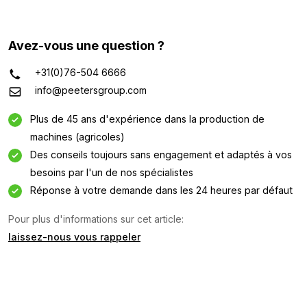
Avez-vous une question ?
+31(0)76-504 6666
info@peetersgroup.com
Plus de 45 ans d'expérience dans la production de
machines (agricoles)
Des conseils toujours sans engagement et adaptés à vos
besoins par l'un de nos spécialistes
Réponse à votre demande dans les 24 heures par défaut
Demande d'information
Pour plus d'informations sur cet article:
laissez-nous vous rappeler
Intéressé par cette machine ? Contactez-nous via ce
formulaire.
Nom
(Required)